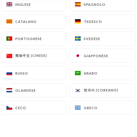
INGLESE
INGLESE
SPAGNOLO
SPAGNOLO
10.00€
schiuma di caramello
CATALANO
CATALANO
TEDESCO
TEDESCO
Crumble di banane caramellate e arachidi
PORTOGHESE
PORTOGHESE
SVEDESE
SVEDESE
9.00€
Budino al miele e olio d'oliva
简体中文 (CINESE)
简体中文 (CINESE)
GIAPPONESE
GIAPPONESE
Crema al limone, sorbetto al cedro
RUSSO
RUSSO
ARABO
ARABO
8.00€
tagliere di formaggi portoghesi
한국어 (COREANO)
한국어 (COREANO)
OLANDESE
OLANDESE
14.00€
CECO
CECO
GRECO
GRECO
Torta alla crema
2.50€