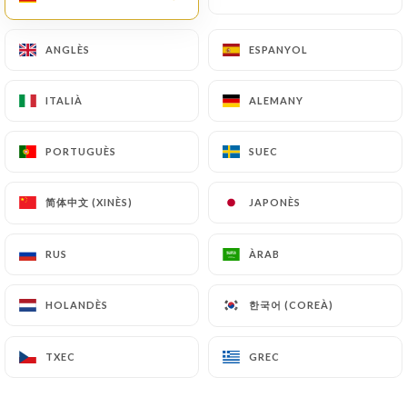
10.00€
ANGLÈS
ANGLÈS
ESPANYOL
ESPANYOL
Escuma de caramel
Crumble de plàtan caramel·litzat i cacauet
ITALIÀ
ITALIÀ
ALEMANY
ALEMANY
9.00€
PORTUGUÈS
PORTUGUÈS
SUEC
SUEC
Pudding de mel i oli d'oliva
Crema de llimona, sorbet de llimona
简体中文 (XINÈS)
简体中文 (XINÈS)
JAPONÈS
JAPONÈS
8.00€
RUS
RUS
ÀRAB
ÀRAB
Taula de formatges portuguesos
14.00€
한국어 (COREÀ)
한국어 (COREÀ)
HOLANDÈS
HOLANDÈS
Pastís de nata
TXEC
TXEC
GREC
GREC
2.50€