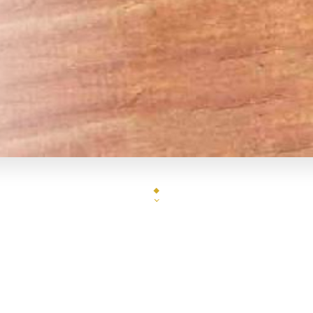
Chers clients,
us vous informons que le restaurant sera fe
our congés annuels du 3 août au 26 août 20
inclus.