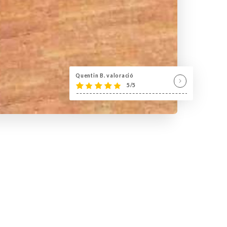
Quentin B. valoració
5/5
rmé
26