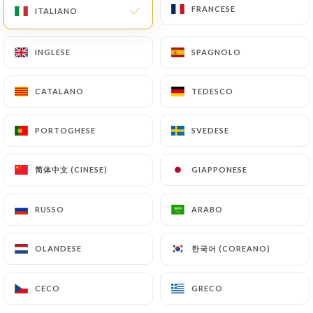
Chers clients,
FRANCESE
FRANCESE
ITALIANO
ITALIANO
Nous vous informons que le
restaurant sera fermé pour congés
INGLESE
INGLESE
SPAGNOLO
SPAGNOLO
annuels du 3 août au 26 août 2026
inclus.
Nous aurons le plaisir de vous
CATALANO
CATALANO
TEDESCO
TEDESCO
retrouver dès le 25 août.
Merci de votre compréhension et
PORTOGHESE
PORTOGHESE
SVEDESE
SVEDESE
bel été à tous !
简体中文 (CINESE)
简体中文 (CINESE)
GIAPPONESE
GIAPPONESE
Chi siamo?
RUSSO
RUSSO
ARABO
ARABO
한국어 (COREANO)
한국어 (COREANO)
OLANDESE
OLANDESE
Bienvenue chez Tasca de
CECO
CECO
GRECO
GRECO
Lisboa