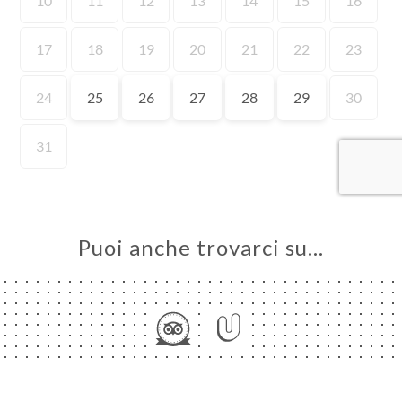
A
LE
NOTA
INA
ERIA
SIONE
NU
ATTO
Puoi anche trovarci su…