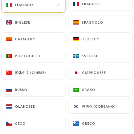
Chers clients,
FRANCESE
FRANCESE
ITALIANO
ITALIANO
Nous vous informons que le
restaurant sera fermé pour congés
INGLESE
INGLESE
SPAGNOLO
SPAGNOLO
annuels du 3 août au 26 août 2026
inclus.
Nous aurons le plaisir de vous
CATALANO
CATALANO
TEDESCO
TEDESCO
retrouver dès le 25 août.
Merci de votre compréhension et
PORTOGHESE
PORTOGHESE
SVEDESE
SVEDESE
bel été à tous !
简体中文 (CINESE)
简体中文 (CINESE)
GIAPPONESE
GIAPPONESE
Chi siamo?
RUSSO
RUSSO
ARABO
ARABO
한국어 (COREANO)
한국어 (COREANO)
OLANDESE
OLANDESE
Bienvenue chez Tasca de
CECO
CECO
GRECO
GRECO
Lisboa