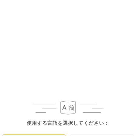
レビュー件数 305
RESTAURANT PORTUGAIS
3 Rue Pablo Picasso
78370 Plaisir France
使用する言語を選択してください：
使用する言語を選択してください：