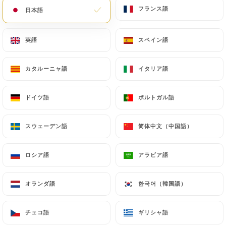
Chers clients,
フランス語
フランス語
日本語
日本語
Nous vous informons que le
restaurant sera fermé pour congés
annuels du 3 août au 26 août 2026
英語
英語
スペイン語
スペイン語
inclus.
Nous aurons le plaisir de vous
カタルーニャ語
カタルーニャ語
イタリア語
イタリア語
retrouver dès le 25 août.
Merci de votre compréhension et
ドイツ語
ドイツ語
ポルトガル語
ポルトガル語
bel été à tous !
スウェーデン語
スウェーデン語
简体中文（中国語）
简体中文（中国語）
弊社について
ロシア語
ロシア語
アラビア語
アラビア語
オランダ語
オランダ語
한국어（韓国語）
한국어（韓国語）
Bienvenue chez Tasca de
Lisboa
チェコ語
チェコ語
ギリシャ語
ギリシャ語