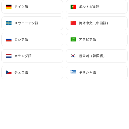
ドイツ語
ドイツ語
ポルトガル語
ポルトガル語
Quentin B.の評価
スウェーデン語
スウェーデン語
简体中文（中国語）
简体中文（中国語）
Q
5/5
06/07/2026
•
09:52
ロシア語
ロシア語
アラビア語
アラビア語
Severine M.の評価
オランダ語
オランダ語
한국어（韓国語）
한국어（韓国語）
S
5/5
L’accueil est toujours chaleureux et la
チェコ語
チェコ語
ギリシャ語
ギリシャ語
cuisine toujours aussi bonne De très bons
conseils sur les vins ! On n’est jamais déçu
! Et on y retournera c’est sûr !
05/07/2026
•
08:53
sabrina m.の評価
S
5/5