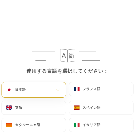
メニュー
JA
/
ホーム
レビュー
レビュー
使用する言語を選択してください：
使用する言語を選択してください：
フランス語
フランス語
日本語
日本語
305 Uniitiのレビュー
英語
英語
スペイン語
スペイン語
4.8 / 5
カタルーニャ語
カタルーニャ語
イタリア語
イタリア語
100%リアル、検証済みレビュー。