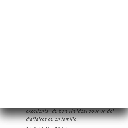
30/05/2026
•
06:02
ニ
ー
Nordez V.の評価
絡
N
4/5
Très agréable moment pour l’accueil, les
échanges et les plats ; à encourager que ce
petit restaurant avec son équipe soit
pérenne
28/05/2026
•
05:59
Claire G.の評価
C
5/5
un service toujours au top et des plats
excellents , du bon vin idéal pour un dej
d'affaires ou en famille .