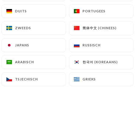
DUITS
DUITS
PORTUGEES
PORTUGEES
Quentin B. beoordeelde
Q
简体中文 (CHINEES)
简体中文 (CHINEES)
ZWEEDS
ZWEEDS
5/5
06/07/2026
•
09:52
JAPANS
JAPANS
RUSSISCH
RUSSISCH
Severine M. beoordeelde
S
한국어 (KOREAANS)
한국어 (KOREAANS)
ARABISCH
ARABISCH
5/5
L’accueil est toujours chaleureux et la
TSJECHISCH
TSJECHISCH
GRIEKS
GRIEKS
cuisine toujours aussi bonne De très bons
conseils sur les vins ! On n’est jamais déçu
! Et on y retournera c’est sûr !
05/07/2026
•
08:53
sabrina m. beoordeelde
S
5/5